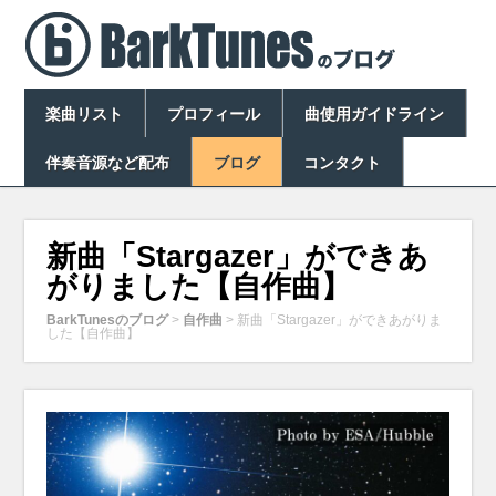
楽曲リスト
プロフィール
曲使用ガイドライン
伴奏音源など配布
ブログ
コンタクト
新曲「Stargazer」ができあ
がりました【自作曲】
BarkTunesのブログ
>
自作曲
>
新曲「Stargazer」ができあがりま
した【自作曲】