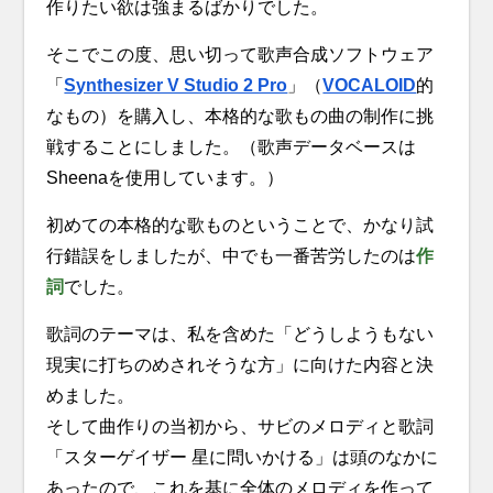
作りたい欲は強まるばかりでした。
そこでこの度、思い切って歌声合成ソフトウェア
「
Synthesizer V Studio 2 Pro
」（
VOCALOID
的
なもの）を購入し、本格的な歌もの曲の制作に挑
戦することにしました。（歌声データベースは
Sheenaを使用しています。）
初めての本格的な歌ものということで、かなり試
行錯誤をしましたが、中でも一番苦労したのは
作
詞
でした。
歌詞のテーマは、私を含めた「どうしようもない
現実に打ちのめされそうな方」に向けた内容と決
めました。
そして曲作りの当初から、サビのメロディと歌詞
「スターゲイザー 星に問いかける」は頭のなかに
あったので、これを基に全体のメロディを作って