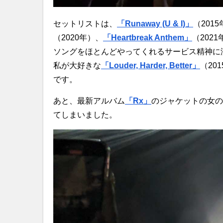
セットリストは、
「Runaway (U & I)」
（201
（2020年）、
「Heartbreak Anthem」
（202
ソングをほとんどやってくれるサービス精神に
私が大好きな
「Louder, Harder, Better」
（20
です。
あと、最新アルバム
「Rx」
のジャケットの女の
てしまいました。