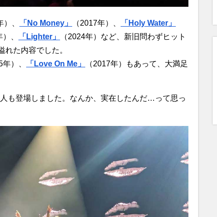
5年）、
「No Money」
（2017年）、
「Holy Water」
1年）、
「Lighter」
（2024年）など、新旧問わずヒット
溢れた内容でした。
15年）、
「Love On Me」
（2017年）もあって、大満足
人も登場しました。なんか、実在したんだ…って思っ