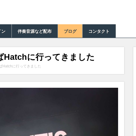
イン
伴奏音源など配布
ブログ
コンタクト
んばHatchに行ってきました
んばHatchに行ってきました