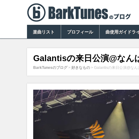
楽曲リスト
プロフィール
曲使用ガイドラ
Galantisの来日公演@な
BarkTunesのブログ
>
好きなもの
>
Galantisの来日公演@な