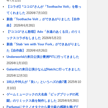
年7月12日
【コラボ】*ココロ*さんが「Toothache Volt」を歌っ
てくれました
2026年7月10日
新曲「Toothache Volt 」ができあがりました【自作
曲】
2026年6月28日
【*ココロ*さん歌唱】Ado「永遠のあくる日」のリミ
ックスコラボをしました
2026年5月2日
新曲「Stab ‘em with Your Fork」ができあがりまし
た【自作曲】
2026年4月26日
Underworldの来日公演@豊洲PITに行ってきました
2026年1月10日
Galantisの来日公演@なんばHatchに行ってきました
2025年12月3日
100人中99人が「良い」というハズの曲7選
2025年10
月10日
ゲームミュージックの大名曲「ビッグブリッヂの死
闘」のリミックス曲を制作しました
2025年9月28日
Perfumeにテクノオタクから最大級の感謝を捧げて