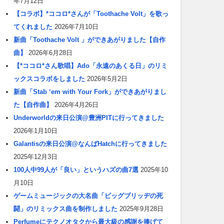
年7月12日
【コラボ】*ココロ*さんが「Toothache Volt」を歌っ
てくれました
2026年7月10日
新曲「Toothache Volt 」ができあがりました【自作
曲】
2026年6月28日
【*ココロ*さん歌唱】Ado「永遠のあくる日」のリミ
ックスコラボをしました
2026年5月2日
新曲「Stab ‘em with Your Fork」ができあがりまし
た【自作曲】
2026年4月26日
Underworldの来日公演@豊洲PITに行ってきました
2026年1月10日
Galantisの来日公演@なんばHatchに行ってきました
2025年12月3日
100人中99人が「良い」というハズの曲7選
2025年10
月10日
ゲームミュージックの大名曲「ビッグブリッヂの死
闘」のリミックス曲を制作しました
2025年9月28日
Perfumeにテクノオタクから最大級の感謝を捧げて