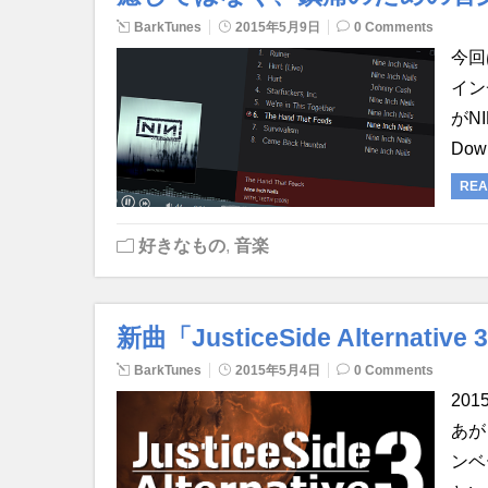
BarkTunes
2015年5月9日
0 Comments
今回
イン
がN
Dow
REA
好きなもの
,
音楽
新曲「JusticeSide Altern
BarkTunes
2015年5月4日
0 Comments
201
あが
ンベ