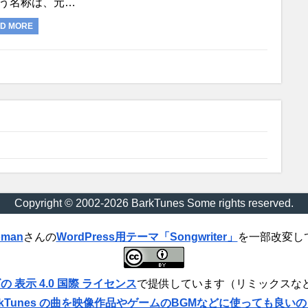
う名称は、元…
D MORE
Copyright © 2002-2026 BarkTunes Some rights reserved.
oman
さんの
WordPress用テーマ「Songwriter」
を一部改変し
表示 4.0 国際 ライセンス
で提供しています（リミックスな
kTunes の曲を映像作品やゲームのBGMなどに使っても良い