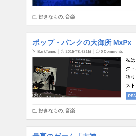
好きなもの
,
音楽
ポップ・パンクの大御所 MxPx
BarkTunes
2015年8月21日
0 Comments
私は
ク・
語り
スト
REA
好きなもの
,
音楽