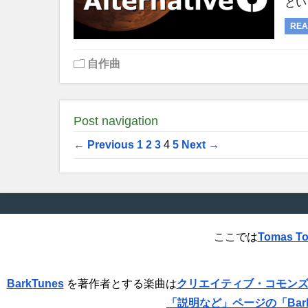
とい
REA
自作曲
Post navigation
← Previous
1
2
3
4
5
Next →
ここでは
Tomas T
BarkTunes
を著作者とする楽曲は
クリエイティブ・コモンズの 
「説明など」ページの「Bar